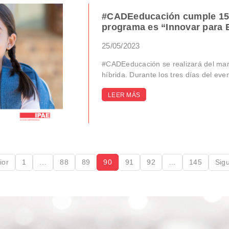
#CADEeducación cumple 15 e
programa es “Innovar para 
25/05/2023
#CADEeducación se realizará del mar
híbrida. Durante los tres días del even
LEER MÁS
ior
1
…
88
89
90
91
92
…
145
Sigu