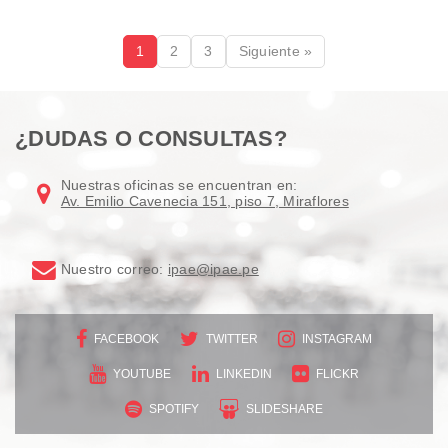
1
2
3
Siguiente »
¿DUDAS O CONSULTAS?
Nuestras oficinas se encuentran en:
Av. Emilio Cavenecia 151, piso 7, Miraflores
Nuestro correo:
ipae@ipae.pe
FACEBOOK
TWITTER
INSTAGRAM
YOUTUBE
LINKEDIN
FLICKR
SPOTIFY
SLIDESHARE