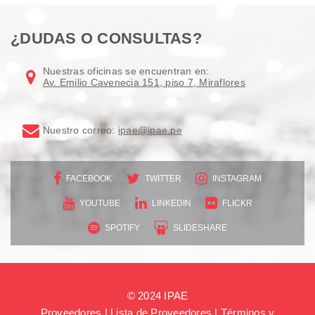
¿DUDAS O CONSULTAS?
Nuestras oficinas se encuentran en:
Av. Emilio Cavenecia 151, piso 7, Miraflores
Nuestro correo:
ipae@ipae.pe
FACEBOOK
TWITTER
INSTAGRAM
YOUTUBE
LINKEDIN
FLICKR
SPOTIFY
SLIDESHARE
© 2024 IPAE
Proveedores
|
Lista de Proveedores
|
Términos y