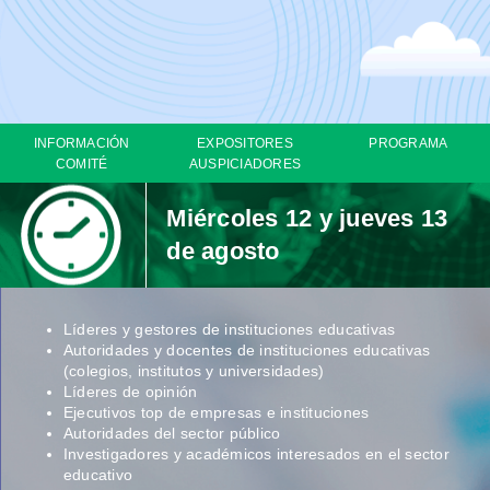
INFORMACIÓN
EXPOSITORES
PROGRAMA
COMITÉ
AUSPICIADORES
Miércoles 12 y jueves 13
de agosto
Líderes y gestores de instituciones educativas
Autoridades y docentes de instituciones educativas
(colegios, institutos y universidades)
Líderes de opinión
Ejecutivos top de empresas e instituciones
Autoridades del sector público
Investigadores y académicos interesados en el sector
educativo