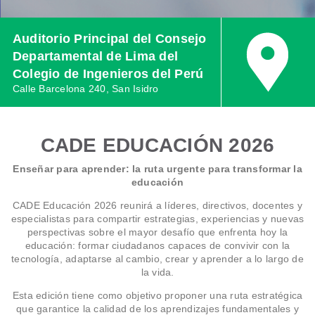
Auditorio Principal del Consejo
Departamental de Lima del
Colegio de Ingenieros del Perú
Calle Barcelona 240, San Isidro
CADE EDUCACIÓN 2026
Enseñar para aprender: la ruta urgente para transformar la
educación
CADE Educación 2026 reunirá a líderes, directivos, docentes y
especialistas para compartir estrategias, experiencias y nuevas
perspectivas sobre el mayor desafío que enfrenta hoy la
educación: formar ciudadanos capaces de convivir con la
tecnología, adaptarse al cambio, crear y aprender a lo largo de
la vida.
Esta edición tiene como objetivo proponer una ruta estratégica
que garantice la calidad de los aprendizajes fundamentales y