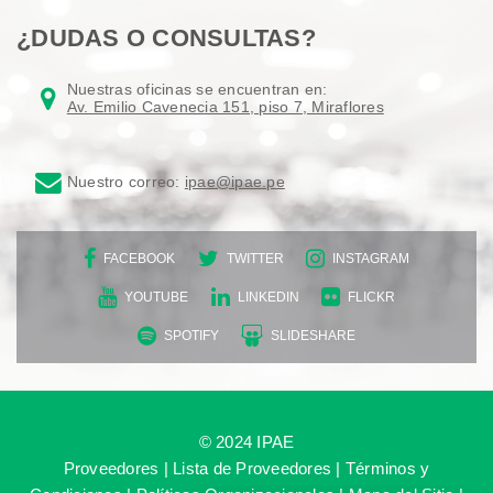
¿DUDAS O CONSULTAS?
Nuestras oficinas se encuentran en:
Av. Emilio Cavenecia 151, piso 7, Miraflores
Nuestro correo:
ipae@ipae.pe
FACEBOOK
TWITTER
INSTAGRAM
YOUTUBE
LINKEDIN
FLICKR
SPOTIFY
SLIDESHARE
© 2024 IPAE
Proveedores
|
Lista de Proveedores
|
Términos y