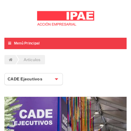
Menú Principal
Artículos
CADE Ejecutivos
CADE Ejecutivos