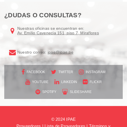
¿DUDAS O CONSULTAS?
Nuestras oficinas se encuentran en:
Av. Emilio Cavenecia 151, piso 7, Miraflores
Nuestro correo:
ipae@ipae.pe
FACEBOOK
TWITTER
INSTAGRAM
YOUTUBE
LINKEDIN
FLICKR
SPOTIFY
SLIDESHARE
© 2024 IPAE
Proveedores
|
Lista de Proveedores
|
Términos y