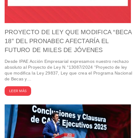
PROYECTO DE LEY QUE MODIFICA “BECA
18” DEL PRONABEC AFECTARÍA EL
FUTURO DE MILES DE JÓVENES
Desde IPAE Acción Empresarial expresamos nuestro rechazo
absoluto al Proyecto de Ley N.°13087/2024 “Proyecto de ley
que modifica la Ley 29837, Ley que crea el Programa Nacional
de Becas y…
LEER MÁS