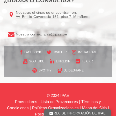
¿DUDAS O CONSULTAS?
Nuestras oficinas se encuentran en:
Av. Emilio Cavenecia 151, piso 7, Miraflores
Nuestro correo:
ipae@ipae.pe
FACEBOOK
TWITTER
INSTAGRAM
YOUTUBE
LINKEDIN
FLICKR
SPOTIFY
SLIDESHARE
© 2024 IPAE
Proveedores
|
Lista de Proveedores
|
Términos y
Condiciones
|
Políticas Organizacionales
|
Mapa del Sitio
|
RECIBE INFORMACIÓN DE IPAE
Política de consentimiento