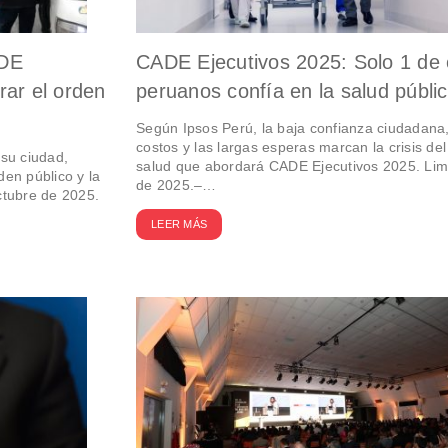
ADE
CADE Ejecutivos 2025: Solo 1 de
rar el orden
peruanos confía en la salud públi
Según Ipsos Perú, la baja confianza ciudadana,
costos y las largas esperas marcan la crisis de
su ciudad,
salud que abordará CADE Ejecutivos 2025. Lim
den público y la
de 2025.–…
ctubre de 2025.
LEER MÁS