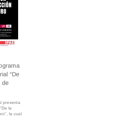
rograma
rial “De
n de
l presenta
“De la
ro”, la cual