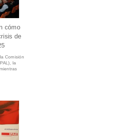
án cómo
risis de
25
la Comisión
PAL), la
 mientras