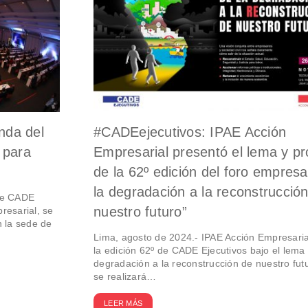
nda del
#CADEejecutivos: IPAE Acción
 para
Empresarial presentó el lema y p
de la 62º edición del foro empresa
la degradación a la reconstrucció
 de CADE
nuestro futuro”
resarial, se
n la sede de
Lima, agosto de 2024.- IPAE Acción Empresaria
la edición 62º de CADE Ejecutivos bajo el lema 
degradación a la reconstrucción de nuestro futu
se realizará…
LEER MÁS