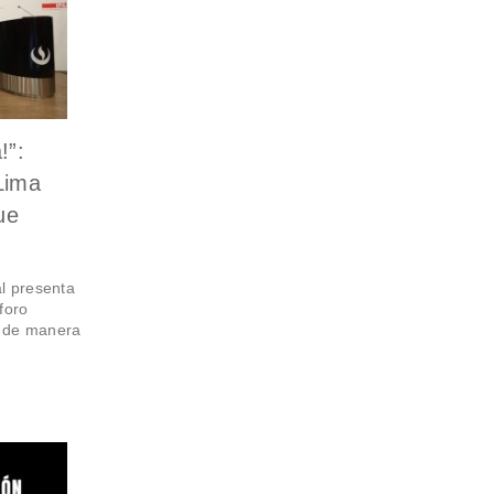
!”:
Lima
ue
l presenta
foro
á de manera