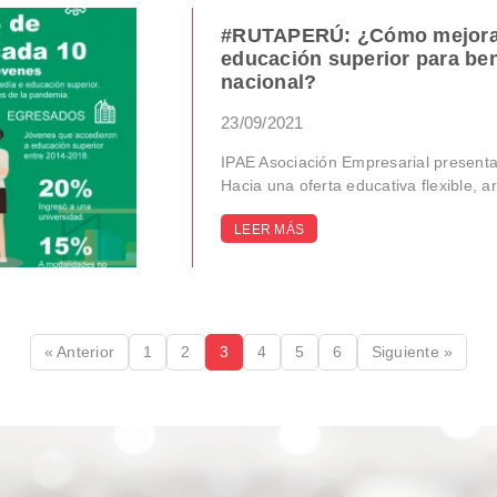
#RUTAPERÚ: ¿Cómo mejorar l
educación superior para bene
nacional?
23/09/2021
IPAE Asociación Empresarial presenta
Hacia una oferta educativa flexible, art
LEER MÁS
« Anterior
1
2
3
4
5
6
Siguiente »