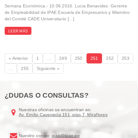
Semana Económica.- 10.06.2016. Lucia Benavides. Gerente
de Empleabilidad de IPAE Escuela de Empresarios y Miembro
del Comité CADE Universitario [...]
LEER MÁS
« Anterior
1
…
249
250
251
252
253
…
255
Siguiente »
¿DUDAS O CONSULTAS?
Nuestras oficinas se encuentran en:
Av. Emilio Cavenecia 151, piso 7, Miraflores
Nuestro correo:
ipae@ipae.pe