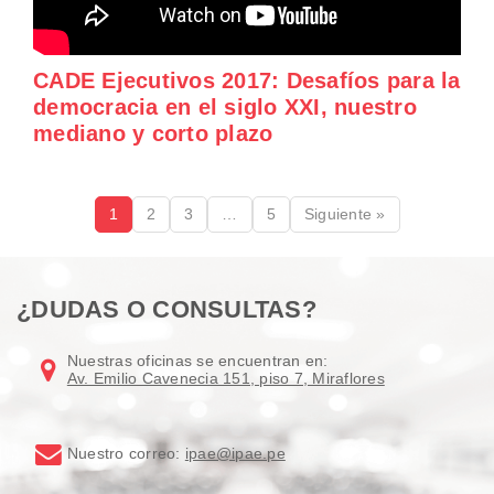
CADE Ejecutivos 2017: Desafíos para la
democracia en el siglo XXI, nuestro
mediano y corto plazo
1
2
3
…
5
Siguiente »
¿DUDAS O CONSULTAS?
Nuestras oficinas se encuentran en:
Av. Emilio Cavenecia 151, piso 7, Miraflores
Nuestro correo:
ipae@ipae.pe