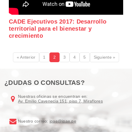
CADE Ejecutivos 2017: Desarrollo
territorial para el bienestar y
crecimiento
« Anterior
1
2
3
4
5
Siguiente »
¿DUDAS O CONSULTAS?
Nuestras oficinas se encuentran en:
Av. Emilio Cavenecia 151, piso 7, Miraflores
Nuestro correo:
ipae@ipae.pe