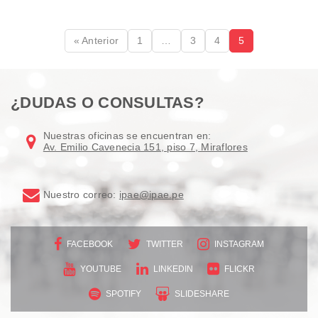
« Anterior
1
…
3
4
5
¿DUDAS O CONSULTAS?
Nuestras oficinas se encuentran en:
Av. Emilio Cavenecia 151, piso 7, Miraflores
Nuestro correo:
ipae@ipae.pe
FACEBOOK
TWITTER
INSTAGRAM
YOUTUBE
LINKEDIN
FLICKR
SPOTIFY
SLIDESHARE