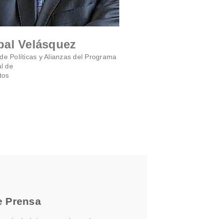
bal Velásquez
 de Políticas y Alianzas del Programa
l de
tos
e Prensa