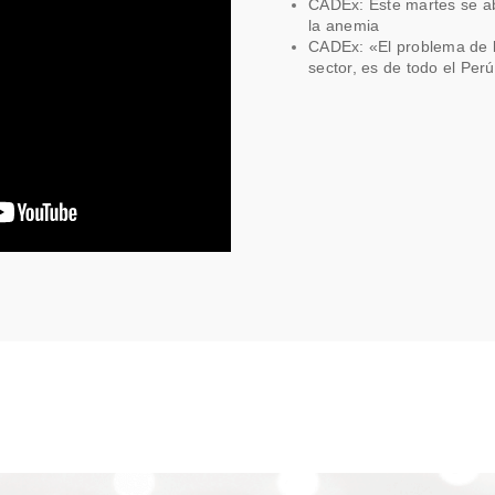
CADEx: Este martes se ab
la anemia
CADEx: «El problema de l
sector, es de todo el Per