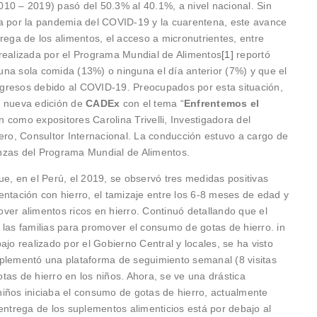
10 – 2019) pasó del 50.3% al 40.1%, a nivel nacional. Sin
ía por la pandemia del COVID-19 y la cuarentena, este avance
rega de los alimentos, el acceso a micronutrientes, entre
realizada por el Programa Mundial de Alimentos
[1]
reportó
na sola comida (13%) o ninguna el día anterior (7%) y que el
gresos debido al COVID-19. Preocupados por esta situación,
a nueva edición de
CADEx
con el tema “
Enfrentemos el
n como expositores Carolina Trivelli, Investigadora del
dero, Consultor Internacional. La conducción estuvo a cargo de
ianzas del Programa Mundial de Alimentos.
e, en el Perú, el 2019, se observó tres medidas positivas
entación con hierro, el tamizaje entre los 6-8 meses de edad y
ver alimentos ricos en hierro. Continuó detallando que el
 las familias para promover el consumo de gotas de hierro. in
ajo realizado por el Gobierno Central y locales, se ha visto
mplementó una plataforma de seguimiento semanal (8 visitas
tas de hierro en los niños. Ahora, se ve una drástica
iños iniciaba el consumo de gotas de hierro, actualmente
entrega de los suplementos alimenticios está por debajo al