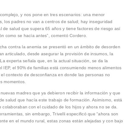
 complejo, y nos pone en tres escenarios: una menor
s, los padres no van a centros de salud; hay inseguridad
l de salud que supera 65 años y tiene factores de riesgo así
ción como se hacía antes”, comentó Cordero.
 lucha contra la anemia se presentó en un ámbito de desorden
an articulado, desde asegurar la provisión de insumos, la
 La experta señala que, en la actual situación, se da la
el IEP, el 90% de familias está consumiendo menos alimentos
da el contexto de desconfianza en donde las personas no
tos momentos.
 nuevas madres que ya debieron recibir la información y que
de salud que hacía este trabajo de formación. Asimismo, está
e colaboraban con el cuidado de los hijos y ahora no se da.
rramientas, sin embargo, Trivelli especificó que “ahora son
te en el mundo rural, estas zonas están alejadas y con bajo