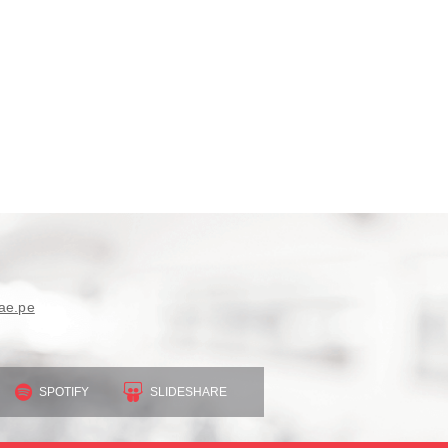
ae.pe
SPOTIFY
SLIDESHARE