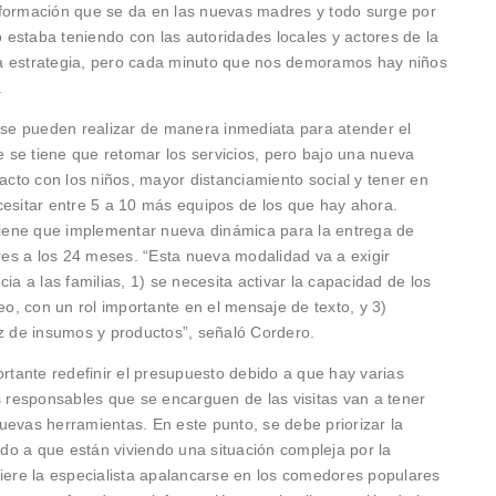
nformación que se da en las nuevas madres y todo surge por
estaba teniendo con las autoridades locales y actores de la
a estrategia, pero cada minuto que nos demoramos hay niños
.
e se pueden realizar de manera inmediata para atender el
se tiene que retomar los servicios, pero bajo una nueva
to con los niños, mayor distanciamiento social y tener en
cesitar entre 5 a 10 más equipos de los que hay ahora.
 tiene que implementar nueva dinámica para la entrega de
es a los 24 meses. “Esta nueva modalidad va a exigir
ia a las familias, 1) se necesita activar la capacidad de los
eo, con un rol importante en el mensaje de texto, y 3)
iz de insumos y productos”, señaló Cordero.
ortante redefinir el presupuesto debido a que hay varias
s responsables que se encarguen de las visitas van a tener
uevas herramientas. En este punto, se debe priorizar la
bido a que están viviendo una situación compleja por la
giere la especialista apalancarse en los comedores populares