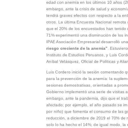
edad con anemia en los últimos 10 años (20
embargo, ante la crisis de salud y econom
tendrá graves efectos con respecto a la ent
otros. La última Encuesta Nacional remota 
que el 20% de los encuestados han tenido u
71% experimentó una disminución de los in
IPAE Asociación Empresarial desarrolló un
riesgo creciente de la anemia”
. Estuviero
Instituto de Estudios Peruanos, y Luis Cor
Aníbal Velásquez, Oficial de Políticas y Al
Luis Cordero inició la sesión comentando qu
para la prevención de la anemia: la suplem
sesiones demostrativas, orientadas a promo
Gobierno implementó una serie de visitas a
embargo, ante la pandemia, dijo que el trab
afectado; por ejemplo, el año pasado se i
por niño) que fomenta el consumo de las go
reducción, a diciembre de 2019 el 70% de n
solo lo ha hecho el 14%; de igual modo, la 