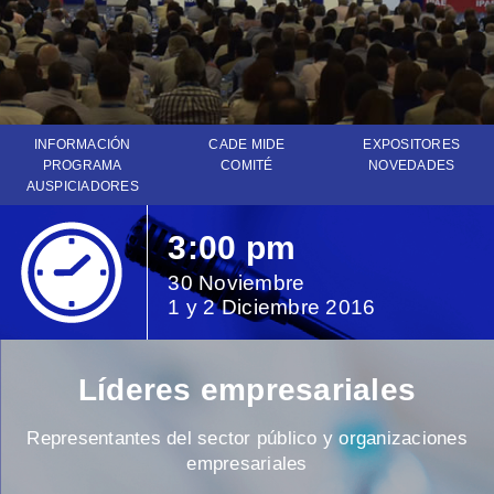
INFORMACIÓN
CADE MIDE
EXPOSITORES
PROGRAMA
COMITÉ
NOVEDADES
AUSPICIADORES
Videos
Presentaciones
3:00 pm
30 Noviembre
1 y 2 Diciembre 2016
Líderes empresariales
Representantes del sector público y organizaciones
empresariales