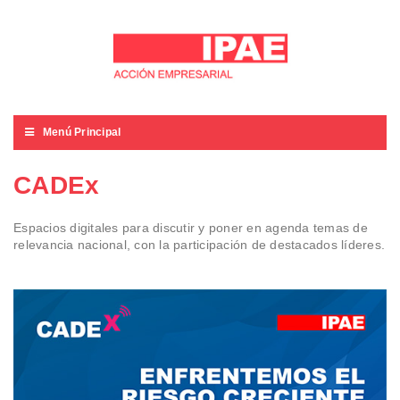
Menú Principal
CADEx
Espacios digitales para discutir y poner en agenda temas de
relevancia nacional, con la participación de destacados líderes.