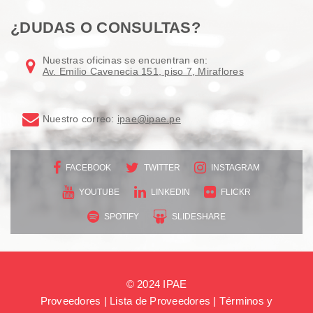
¿DUDAS O CONSULTAS?
Nuestras oficinas se encuentran en:
Av. Emilio Cavenecia 151, piso 7, Miraflores
Nuestro correo:
ipae@ipae.pe
FACEBOOK
TWITTER
INSTAGRAM
YOUTUBE
LINKEDIN
FLICKR
SPOTIFY
SLIDESHARE
© 2024 IPAE
Proveedores
|
Lista de Proveedores
|
Términos y