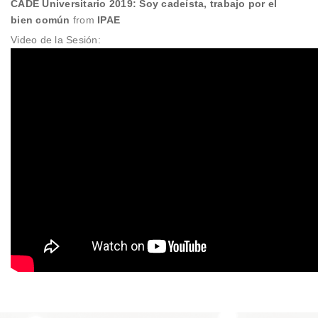
CADE Universitario 2019: Soy cadeísta, trabajo por el
bien común
from
IPAE
Video de la Sesión: