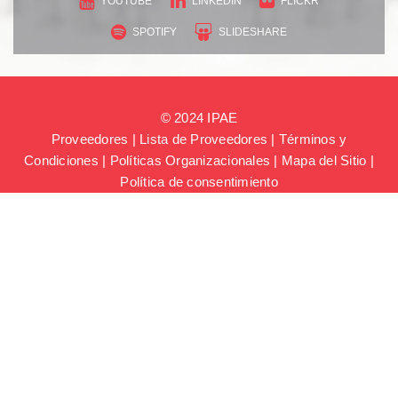
YOUTUBE
LINKEDIN
FLICKR
SPOTIFY
SLIDESHARE
© 2024 IPAE
Proveedores
|
Lista de Proveedores
|
Términos y
Condiciones
|
Políticas Organizacionales
|
Mapa del Sitio
|
Política de consentimiento