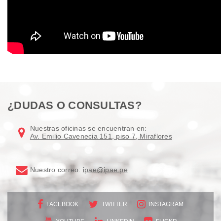
¿DUDAS O CONSULTAS?
Nuestras oficinas se encuentran en:
Av. Emilio Cavenecia 151, piso 7, Miraflores
Nuestro correo:
ipae@ipae.pe
FACEBOOK
TWITTER
INSTAGRAM