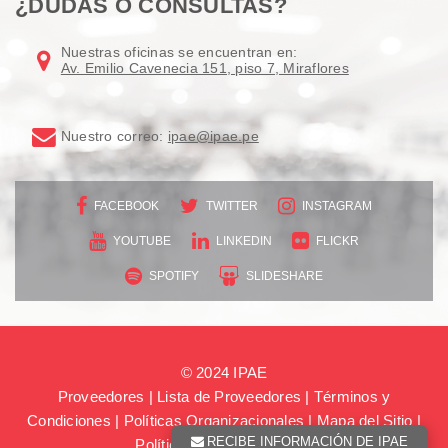
¿DUDAS O CONSULTAS?
Nuestras oficinas se encuentran en:
Av. Emilio Cavenecia 151, piso 7, Miraflores
Nuestro correo:
ipae@ipae.pe
FACEBOOK
TWITTER
INSTAGRAM
YOUTUBE
LINKEDIN
FLICKR
SPOTIFY
SLIDESHARE
© 2024 IPAE
Proveedores
|
Lista de Proveedores
|
Términos y
Condiciones
|
Políticas Organizacionales
|
Mapa del Sitio
|
RECIBE INFORMACIÓN DE IPAE
Política de consentimiento