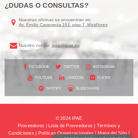
¿DUDAS O CONSULTAS?
Nuestras oficinas se encuentran en:
Av. Emilio Cavenecia 151, piso 7, Miraflores
Nuestro correo:
ipae@ipae.pe
FACEBOOK
TWITTER
INSTAGRAM
YOUTUBE
LINKEDIN
FLICKR
SPOTIFY
SLIDESHARE
© 2024 IPAE
Proveedores
|
Lista de Proveedores
|
Términos y
Condiciones
|
Políticas Organizacionales
|
Mapa del Sitio
|