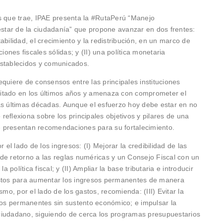
s que trae, IPAE presenta la #RutaPerú “Manejo
tar de la ciudadanía” que propone avanzar en dos frentes:
stabilidad, el crecimiento y la redistribución, en un marco de
iones fiscales sólidas; y (II) una política monetaria
establecidos y comunicados.
quiere de consensos entre las principales instituciones
bilitado en los últimos años y amenaza con comprometer el
 últimas décadas. Aunque el esfuerzo hoy debe estar en no
eflexiona sobre los principales objetivos y pilares de una
se presentan recomendaciones para su fortalecimiento.
 el lado de los ingresos: (I) Mejorar la credibilidad de las
a de retorno a las reglas numéricas y un Consejo Fiscal con un
a política fiscal; y (II) Ampliar la base tributaria e introducir
estos para aumentar los ingresos permanentes de manera
smo, por el lado de los gastos, recomienda: (III) Evitar la
stos permanentes sin sustento económico; e impulsar la
l ciudadano, siguiendo de cerca los programas presupuestarios