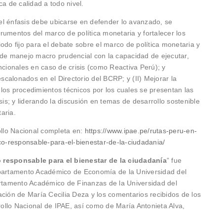
ca de calidad a todo nivel.
n el énfasis debe ubicarse en defender lo avanzado, se
strumentos del marco de política monetaria y fortalecer los
odo fijo para el debate sobre el marco de política monetaria y
 de manejo macro prudencial con la capacidad de ejecutar,
ncionales en caso de crisis (como Reactiva Perú); y
calonados en el Directorio del BCRP; y (II) Mejorar la
los procedimientos técnicos por los cuales se presentan las
sis; y liderando la discusión en temas de desarrollo sostenible
taria.
llo Nacional completa en:
https://www.ipae.pe/rutas-peru-en-
-responsable-para-el-bienestar-de-la-ciudadania/
esponsable para el bienestar de la ciudadanía
” fue
epartamento Académico de Economía de la Universidad del
artamento Académico de Finanzas de la Universidad del
ación de María Cecilia Deza y los comentarios recibidos de los
llo Nacional de IPAE, así como de María Antonieta Alva,