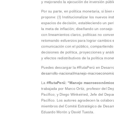
y mejorando la ejecución de inversión públi
Por su parte, en política monetaria, si bie
propone: (I) Institucionalizar los nuevos in
espacios de decisión, estableciendo un peri
la meta de inflación; diseñando un consejo
con lineamientos claros, políticas no conve
retomando esfuerzos para lograr cambios es
comunicación con el público, compartiendo 
decisiones de política, proyecciones y análi
y efectos redistributivos de la política mone
Puedes descargar la #RutaPerú en Desarro
desarrollo-nacional/manejo-macroeconomico
La
#RutaPerú: “Manejo macroeconómico r
trabajada por Marco Ortiz, profesor del D
Pacífico; y Diego Winkeiried, Jefe del Dep
Pacífico. Los autores agradecen la colabor
miembros del Comité Estratégico de Desarro
Eduardo Morón y David Tuesta.