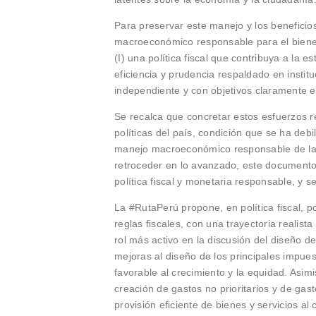
Para preservar este manejo y los beneficio
macroeconómico responsable para el bienes
(I) una política fiscal que contribuya a la e
eficiencia y prudencia respaldado en instituc
independiente y con objetivos claramente 
Se recalca que concretar estos esfuerzos re
políticas del país, condición que se ha de
manejo macroeconómico responsable de las
retroceder en lo avanzado, este documento r
política fiscal y monetaria responsable, y 
La #RutaPerú propone, en política fiscal, por
reglas fiscales, con una trayectoria realist
rol más activo en la discusión del diseño de l
mejoras al diseño de los principales impu
favorable al crecimiento y la equidad. Asimi
creación de gastos no prioritarios y de ga
provisión eficiente de bienes y servicios a