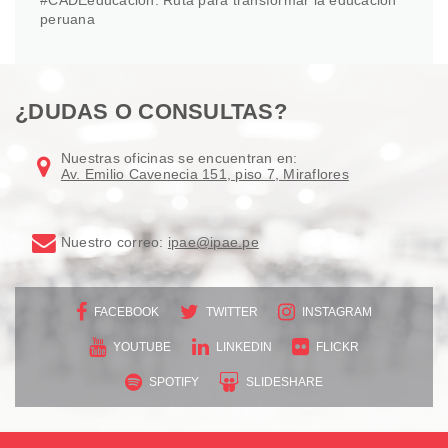
#CADEeducación: Ruta para transformar la educación
peruana
¿DUDAS O CONSULTAS?
Nuestras oficinas se encuentran en:
Av. Emilio Cavenecia 151, piso 7, Miraflores
Nuestro correo:
ipae@ipae.pe
FACEBOOK
TWITTER
INSTAGRAM
YOUTUBE
LINKEDIN
FLICKR
SPOTIFY
SLIDESHARE