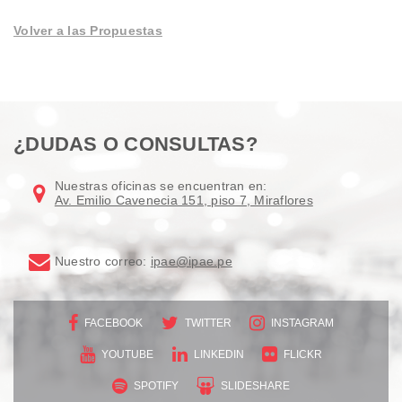
Volver a las Propuestas
¿DUDAS O CONSULTAS?
Nuestras oficinas se encuentran en:
Av. Emilio Cavenecia 151, piso 7, Miraflores
Nuestro correo:
ipae@ipae.pe
FACEBOOK
TWITTER
INSTAGRAM
YOUTUBE
LINKEDIN
FLICKR
SPOTIFY
SLIDESHARE