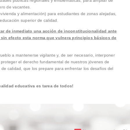
idades públicas regionales y emblemáticas, para ampliar de
ero de vacantes.
 vivienda y alimentación) para estudiantes de zonas alejadas,
 educación superior de calidad.
ar de inmediato una acción de inconstitucionalidad ante
ar sin efecto esta norma que vulnera principios básicos de
ueblo a mantenerse vigilante y, de ser necesario, interponer
a proteger el derecho fundamental de nuestros jóvenes de
de calidad, que los prepare para enfrentar los desafíos del
calidad educativa es tarea de todos!