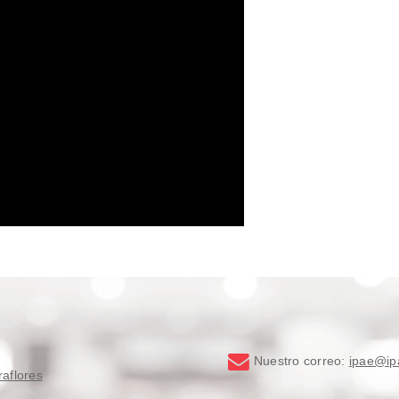
Nuestro correo:
ipae@ip
raflores