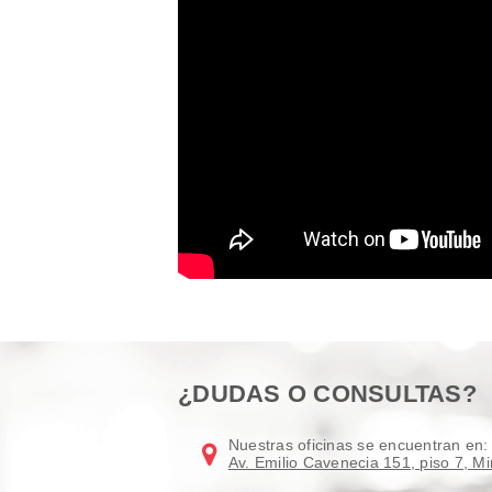
¿DUDAS O CONSULTAS?
Nuestras oficinas se encuentran en:
Av. Emilio Cavenecia 151, piso 7, Mi