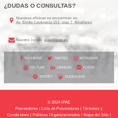
¿DUDAS O CONSULTAS?
Nuestras oficinas se encuentran en:
Av. Emilio Cavenecia 151, piso 7, Miraflores
Nuestro correo:
ipae@ipae.pe
FACEBOOK
TWITTER
INSTAGRAM
YOUTUBE
LINKEDIN
FLICKR
SPOTIFY
SLIDESHARE
© 2024 IPAE
Proveedores
|
Lista de Proveedores
|
Términos y
Condiciones
|
Políticas Organizacionales
|
Mapa del Sitio
|