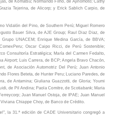
ojas, de Komatsu; Normando Filho, de Ajinomoto; Cathy
azia Tejerina, de Alicorp; y Erick Sablich Carpio, de
rmo Vidalón del Pino, de Southern Perú; Miguel Romero
gusto Bauer Silva, de AJE Group; Raul Diaz Diaz, de
de Grupo UNACEM; Enrique Medina García, de BBVA;
ComexPeru; Oscar Caipo Ricci, de Perú Sostenible;
zco Consultoría Estratégica; María del Carmen Fedalto,
a Airport; Luis Carrera, de BCP; Angela Bravo Chacón,
t, de Asociación Automotriz Del Perú; Juan Antonio
ndo Flores Beteta, de Hunter Peru; Luciano Paredes, de
ra, de Antamina; Giuliana Guazzotti, de Gloria; Youmi
idi, de Pil Andina; Paola Comitre, de Scotiabank; Maria
Ferreycorp; Juan Manuel Ostoja, de IPAE; Juan Manuel
 Viviana Chiappe Choy, de Banco de Crédito.
e!”, la 31.ª edición de CADE Universitario congregó a