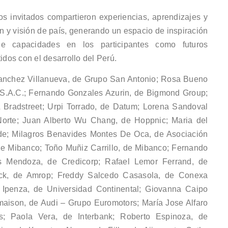
os invitados compartieron experiencias, aprendizajes y
ón y visión de país, generando un espacio de inspiración
 de capacidades en los participantes como futuros
dos con el desarrollo del Perú.
Sanchez Villanueva, de Grupo San Antonio; Rosa Bueno
 S.A.C.; Fernando Gonzales Azurin, de Bigmond Group;
Bradstreet; Urpi Torrado, de Datum; Lorena Sandoval
 Norte; Juan Alberto Wu Chang, de Hoppnic; Maria del
rde; Milagros Benavides Montes De Oca, de Asociación
de Mibanco; Toño Muñiz Carrillo, de Mibanco; Fernando
 Mendoza, de Credicorp; Rafael Lemor Ferrand, de
eck, de Amrop; Freddy Salcedo Casasola, de Conexa
s Ipenza, de Universidad Continental; Giovanna Caipo
aison, de Audi – Grupo Euromotors; María Jose Alfaro
; Paola Vera, de Interbank; Roberto Espinoza, de