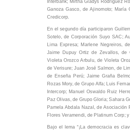
Interbank; Mirtha Gladys Rodríguez R
Ganoza Gasco, de Ajinomoto; María Gr
Credicorp.
En el segundo día participaron Guille
Sotelo, de Corporación Suyo SAC; Au
Lima Expresa; Marlene Negreiros, 
Jaime Dupuy Ortiz de Zevallos, de 
Violeta Orozco Arbulu, de Violeta Oro
de Verisure; Juan José Salmon, de Lim
de Enseña Perú; Jaime Graña Belmon
Rozas Mory, de Grupo Alfa; Luis Ferna
Intercorp; Manuel Oswaldo Ruiz Herre
Paz Olivas, de Grupo Gloria; Sahara Gu
Pamela Abdala Nazal, de Asociación 
Flores Veramendi, de Platinum Corp; y
Bajo el lema “¡La democracia es clav