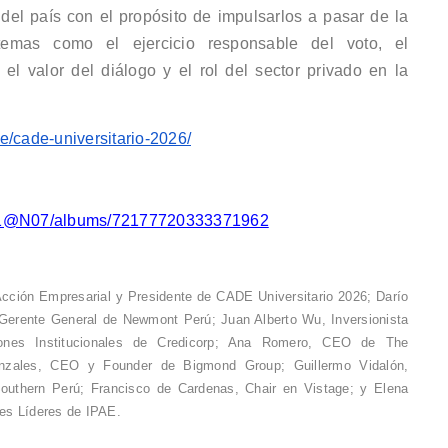
 del país con el propósito de impulsarlos a pasar de la
temas como el ejercicio responsable del voto, el
, el valor del diálogo y el rol del sector privado en la
e/cade-universitario-2026/
6171@N07/albums/72177720333371962
cción Empresarial y Presidente de CADE Universitario 2026; Darío
 Gerente General de Newmont Perú; Juan Alberto Wu, Inversionista
iones Institucionales de Credicorp; Ana Romero, CEO de The
onzales, CEO y Founder de Bigmond Group; Guillermo Vidalón,
outhern Perú; Francisco de Cardenas, Chair en Vistage; y Elena
es Líderes de IPAE.