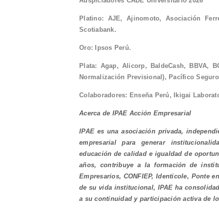
Auspiciadores CADE Universitario 2026
Platino: AJE, Ajinomoto, Asociación Fer
Scotiabank.
Oro: Ipsos Perú.
Plata: Agap, Alicorp, BaldeCash, BBVA, BC
Normalización Previsional), Pacífico Segur
Colaboradores: Enseña Perú, Ikigai Laborato
Acerca de IPAE Acción Empresarial
IPAE es una asociación privada, independie
empresarial para generar institucionali
educación de calidad e igualdad de oportun
años, contribuye a la formación de inst
Empresarios, CONFIEP, Identicole, Ponte en 
de su vida institucional, IPAE ha consolid
a su continuidad y participación activa de lo