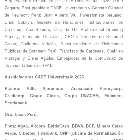
Empresarial y Presidente de CADE Universitario 2026; Darío
Zegarra, Past president CADE Universitario y Gerente General
de Newmont Perú; Juan Alberto Wu, Inversionista peruano;
Erick Sablich, Gerente de Relaciones Institucionales de
Credicorp; Ana Romero, CEO de The Professional Branding
Agency; Fernando Gonzales, CEO y Founder de Bigmond
Group; Guillermo Vidalón, Superintendente de Relaciones
Públicas de Southern Perú; Francisco de Cardenas, Chair en
Vistage; y Elena Aguilar, Embajadora de la Comunidad de
Jóvenes Líderes de IPAE.
Auspiciadores CADE Universitario 2026
Platino: AJE, Ajinomoto, Asociación Ferreycorp,
Credicorp, Grupo Gloria, Grupo UNACEM, Mibanco,
Scotiabank.
Oro: Ipsos Perú.
Plata: Agap, Alicorp, BaldeCash, BBVA, BCP, Minera Cerro
Verde, Cibertec, Interbank, ONP (Oficina de Normalización