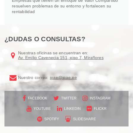
Empresas que tienen un enfoque de Valor Compartido
resuelven problemas de su entorno y fortalecen su
rentabilidad
¿DUDAS O CONSULTAS?
Nuestras oficinas se encuentran en:
Av. Emilio Cavenecia 151, piso 7, Miraflores
Nuestro correo:
ipae@ipae.pe
FACEBOOK
TWITTER
INSTAGRAM
YOUTUBE
LINKEDIN
FLICKR
SPOTIFY
SLIDESHARE