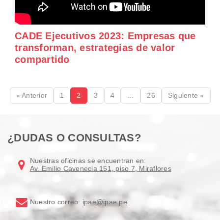
CADE Ejecutivos 2023: Empresas que
transforman, estrategias de valor
compartido
« Anterior
1
2
3
4
…
26
Siguiente »
¿DUDAS O CONSULTAS?
Nuestras oficinas se encuentran en:
Av. Emilio Cavenecia 151, piso 7, Miraflores
Nuestro correo:
ipae@ipae.pe