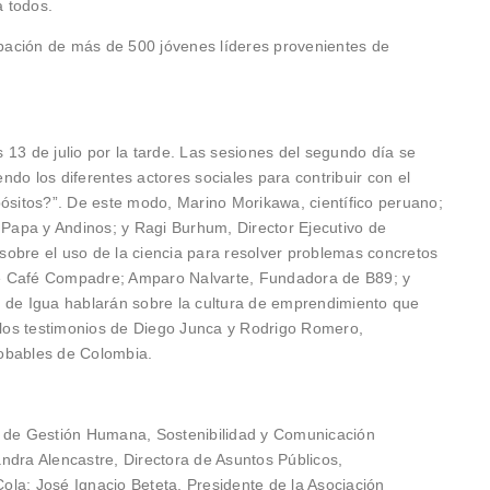
 todos.
cipación de más de 500 jóvenes líderes provenientes de
 13 de julio por la tarde. Las sesiones del segundo día se
do los diferentes actores sociales para contribuir con el
pósitos?”. De este modo, Marino Morikawa, científico peruano;
e Papa y Andinos; y Ragi Burhum, Director Ejecutivo de
obre el uso de la ciencia para resolver problemas concretos
e Café Compadre; Amparo Nalvarte, Fundadora de B89; y
a de Igua hablarán sobre la cultura de emprendimiento que
n los testimonios de Diego Junca y Rodrigo Romero,
obables de Colombia.
e de Gestión Humana, Sostenibilidad y Comunicación
ndra Alencastre, Directora de Asuntos Públicos,
la; José Ignacio Beteta, Presidente de la Asociación