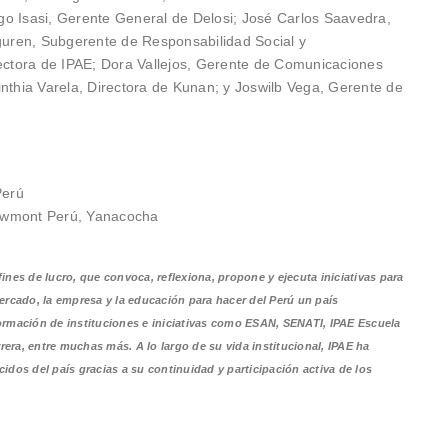
go Isasi, Gerente General de Delosi; José Carlos Saavedra,
uren, Subgerente de Responsabilidad Social y
ctora de IPAE; Dora Vallejos, Gerente de Comunicaciones
inthia Varela, Directora de Kunan; y Joswilb Vega, Gerente de
Perú
Newmont Perú, Yanacocha
ines de lucro, que convoca, reflexiona, propone y ejecuta iniciativas para
mercado, la empresa y la educación para hacer del Perú un país
formación de instituciones e iniciativas como ESAN, SENATI, IPAE Escuela
era, entre muchas más. A lo largo de su vida institucional, IPAE ha
os del país gracias a su continuidad y participación activa de los