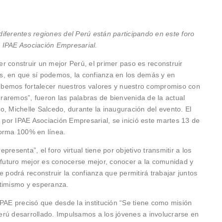
diferentes regiones del Perú están participando en este foro
r IPAE Asociación Empresarial.
r construir un mejor Perú, el primer paso es reconstruir
s, en que sí podemos, la confianza en los demás y en
 debemos fortalecer nuestros valores y nuestro compromiso con
ograremos”, fueron las palabras de bienvenida de la actual
o, Michelle Salcedo, durante la inauguración del evento. El
por IPAE Asociación Empresarial, se inició este martes 13 de
aforma 100% en línea.
resenta”, el foro virtual tiene por objetivo transmitir a los
n futuro mejor es conocerse mejor, conocer a la comunidad y
e podrá reconstruir la confianza que permitirá trabajar juntos
ptimismo y esperanza.
IPAE precisó que desde la institución “Se tiene como misión
rú desarrollado. Impulsamos a los jóvenes a involucrarse en