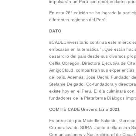
impulsarán un Perú con oportunidades para
En esta 26° edición se ha logrado la parti
diferentes regiones del Perú.
DATO
#CADEUniversitario continua este miércoles
enfocarán en la temática “¿Qué están hacien
desarrollo del país desde sus diversos pro
Celfia Obregón, Directora Ejecutiva de Cit
AmigoCloud, compartirán sus experiencias s
del país. Además, José Uechi, Fundador d
Stefanie Delgado, Co-fundadora y director
existe hoy en el Perú. El día culminará co
fundadores de la Plataforma Diálogos Impr
COMITÉ CADE Universitario 2021
Es presidido por Michelle Salcedo, Gerent
Corporativa de SURA. Junto a ella están Sa
Comunicaciones y Sostenibilidad de Coca-Co