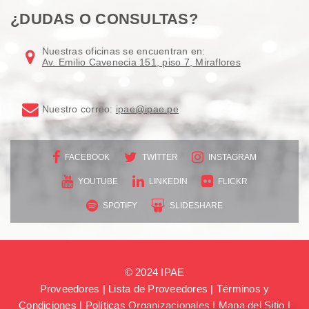
¿DUDAS O CONSULTAS?
Nuestras oficinas se encuentran en:
Av. Emilio Cavenecia 151, piso 7, Miraflores
Nuestro correo:
ipae@ipae.pe
FACEBOOK
TWITTER
INSTAGRAM
YOUTUBE
LINKEDIN
FLICKR
SPOTIFY
SLIDESHARE
© 2024 IPAE
Proveedores
|
Lista de Proveedores
|
Términos y
Condiciones
|
Políticas Organizacionales
|
Mapa del Sitio
|