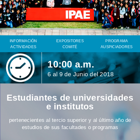
INFORMACIÓN
EXPOSITORES
PROGRAMA
ACTIVIDADES
COMITÉ
AUSPICIADORES
10:00 a.m.
6 al 9 de Junio del 2018
Estudiantes de universidades
e institutos
pertenecientes al tercio superior y al último año de
estudios de sus facultades o programas