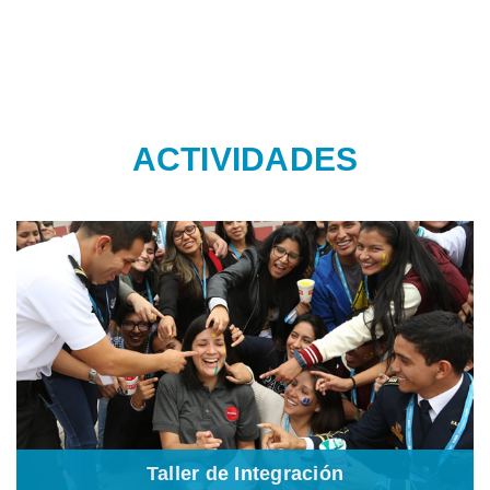
ACTIVIDADES
Taller de Integración
Iniciamos la jornada con nuestros aliados de Enseña Perú. A
través de este taller buscamos que los participantes se conozcan,
compartan con sus grupos de trabajo y rompan el hielo para vivir
su experiencia de 4 días de inmersión. En esta edición, los
cadeístas sabrán que, desde el primer, día la convivencia es la
clave para lograr los mejores resultados.
Taller de Integración