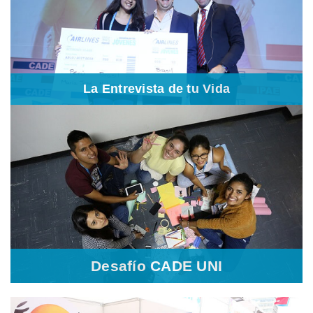
Nuestro aliado es Nestlé, con esta actividad buscamos promover
las herramientas de empleabilidad de los participantes. La
Entrevista de tu Vida es parte de una estrategia mundial
denominada la Iniciativa por los Jóvenes de Nestlé. Los
ganadores conocen distintas sedes de la empresa en el mundo. El
2015 fue Suiza, el 2016 fue México y el 2017, Brasil.
La Entrevista de tu Vida
Desafío CADE UNI
Buscamos que los participantes vivan la experiencia de
un proceso de colaboración extrema, construyendo una
solución que resuelva un desafío país.
Desafío CADE UNI