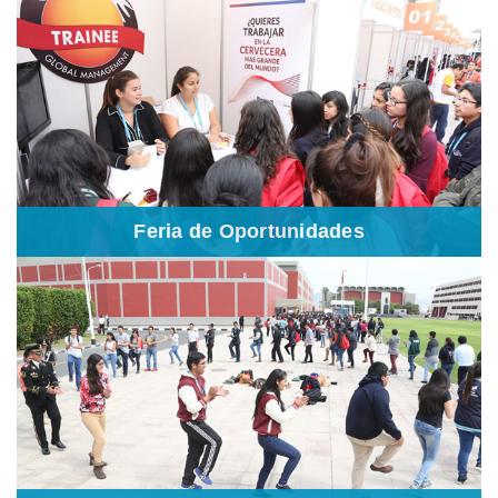
Feria de Oportunidades
Es el espacio en el que los participantes interactúan con
organizaciones juveniles, aprenden sobre ideas innovadoras y
tienen la oportunidad de expresarse. Además pueden acceder a
información relacionada a oportunidades académicas y laborales.
Feria de Oportunidades
Taller de Habilidades Blandas
Buscamos fortalecer algunas habilidades blandas de los
participantes a partir del autoconocimiento y un aprendizaje
transformacional, son guiados por coaches ontológicos.