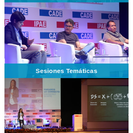
Sesiones Temáticas
Son sesiones estilo panel en las que los participantes
aprenderán y reflexionarán desde la voz de distintos
líderes sobre los principales temas seleccionados para
esta edición.
Sesiones Temáticas
Exposiciones "Habla CADE"
Los líderes nos cuentan, en exposiciones individuales,
desde sus propias experiencias y distintas perspectivas
sobre la importancia de saber convivir entre peruanos. A
través de sus historias queremos inspirar y motivar a la