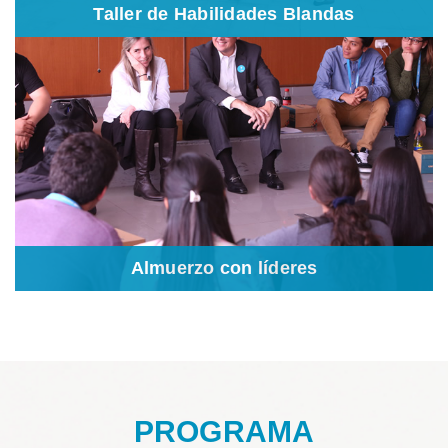
Taller de Habilidades Blandas
Almuerzo con líderes
En este espacio los participantes interactúan directamente con
distintos líderes del sector público y privado, aprenden sobre sus
experiencias y plantean sus inquietudes como ciudadanos activos
futuros profesionales.
Almuerzo con líderes
PROGRAMA