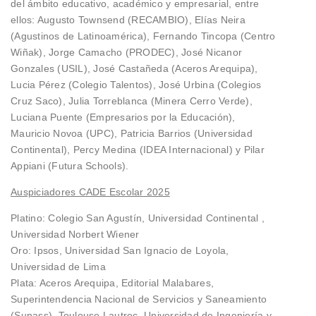
del ámbito educativo, académico y empresarial, entre
ellos: Augusto Townsend (RECAMBIO), Elías Neira
(Agustinos de Latinoamérica), Fernando Tincopa (Centro
Wiñak), Jorge Camacho (PRODEC), José Nicanor
Gonzales (USIL), José Castañeda (Aceros Arequipa),
Lucia Pérez (Colegio Talentos), José Urbina (Colegios
Cruz Saco), Julia Torreblanca (Minera Cerro Verde),
Luciana Puente (Empresarios por la Educación),
Mauricio Novoa (UPC), Patricia Barrios (Universidad
Continental), Percy Medina (IDEA Internacional) y Pilar
Appiani (Futura Schools).
Auspiciadores CADE Escolar 2025
Platino: Colegio San Agustín, Universidad Continental ,
Universidad Norbert Wiener
Oro: Ipsos, Universidad San Ignacio de Loyola,
Universidad de Lima
Plata: Aceros Arequipa, Editorial Malabares,
Superintendencia Nacional de Servicios y Saneamiento
(Sunass), Toulouse Lautrec, Universidad de Ingeniería y