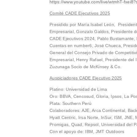
https://www.youtube.com/live/wtmhT-fxei
Comité CADE Ejecutivos 2025
Presidido por María Isabel León, Presiden
Empresarial, Gonzalo Galdos, Presidente d
CADE Ejecutivos 2024, Pablo Bustamante, 
Cuentas en number6, José Chueca, Preside
General del Consejo Privado de Competitiv
Empresarial, Henry Rafael, Presidente del I
Zuzunaga Socio de McKinsey & Co.
Auspiciadores CADE Ejecutivo 2025
Platino: Universidad de Lima
Oro: BBVA, Cencosud, Gloria, Ipsos, La Pos
Plata: Southern Perú
Colaboradores: AJE, Arca Continental, Bac
Hyatt Centric, Irsa Norte, InSur, ISM, JNE, 
Promigas, Quad, Repsol, Universidad del Pa
Con el apoyo de: IBM, JMT Outdoors