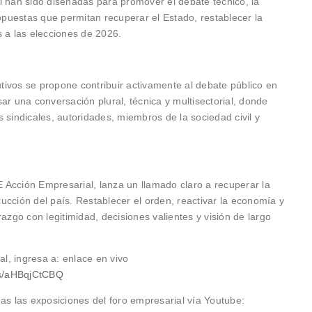
l han sido diseñadas para promover el debate técnico, la
ropuestas que permitan recuperar el Estado, restablecer la
s a las elecciones de 2026.
ivos se propone contribuir activamente al debate público en
ar una conversación plural, técnica y multisectorial, donde
 sindicales, autoridades, miembros de la sociedad civil y
Acción Empresarial, lanza un llamado claro a recuperar la
ucción del país. Restablecer el orden, reactivar la economía y
azgo con legitimidad, decisiones valientes y visión de largo
al, ingresa a: enlace en vivo
kr/s/aHBqjCtCBQ
as las exposiciones del foro empresarial vía Youtube: