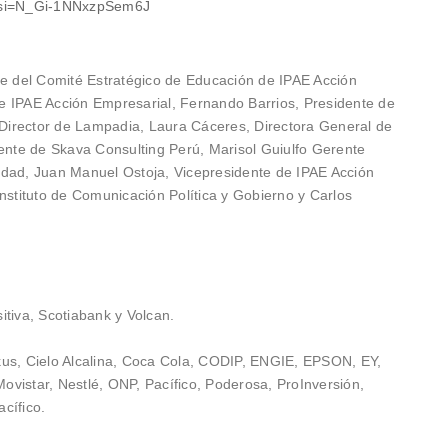
8?si=N_Gi-1NNxzpSem6J
te del Comité Estratégico de Educación de IPAE Acción
e IPAE Acción Empresarial, Fernando Barrios, Presidente de
Director de Lampadia, Laura Cáceres, Directora General de
nte de Skava Consulting Perú, Marisol Guiulfo Gerente
idad, Juan Manuel Ostoja, Vicepresidente de IPAE Acción
nstituto de Comunicación Política y Gobierno y Carlos
itiva, Scotiabank y Volcan.
kus, Cielo Alcalina, Coca Cola, CODIP, ENGIE, EPSON, EY,
Movistar, Nestlé, ONP, Pacífico, Poderosa, ProInversión,
cífico.