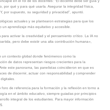
hincapié en el rol de los docentes: “El docente debe ser guía y
 por qué y para qué usarla. Asegurar la integridad física,
Y, por supuesto, su seguridad y privacidad”, apuntó.
ológicas actuales y se plantearon estrategias para que los
un aprendizaje más equitativo y accesible.
ara activar la creatividad y el pensamiento crítico. La IA no
partida, pero debe existir una alta contribución humana»,
 en un contexto global donde fenómenos como la
ación de datos representan riesgos crecientes para la
Ante este panorama, las panelistas coincidieron en que es
aces de discernir, actuar con responsabilidad y comprender
digitales.
oro de referencia para la formación y la reflexión en torno a
logía en el ámbito educativo, siempre guiadas por principios
rrollo integral de los estudiantes. Para mayor información
25
.