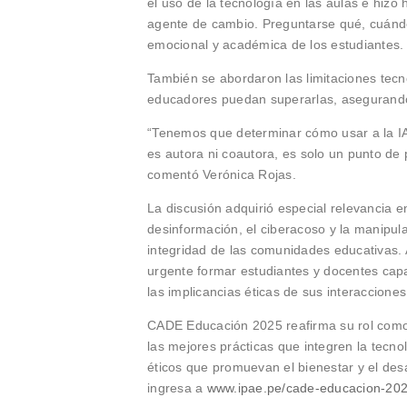
el uso de la tecnología en las aulas e hizo 
agente de cambio. Preguntarse qué, cuándo,
emocional y académica de los estudiantes. 
También se abordaron las limitaciones tecn
educadores puedan superarlas, asegurando 
“Tenemos que determinar cómo usar a la IA p
es autora ni coautora, es solo un punto de 
comentó Verónica Rojas.
La discusión adquirió especial relevancia
desinformación, el ciberacoso y la manipul
integridad de las comunidades educativas. 
urgente formar estudiantes y docentes cap
las implicancias éticas de sus interacciones 
CADE Educación 2025 reafirma su rol como f
las mejores prácticas que integren la tecno
éticos que promuevan el bienestar y el desa
ingresa a
www.ipae.pe/cade-educacion-20