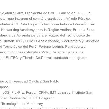
a Alejandra Cruz, Presidenta de CADE Educación 2025. La
tor que integran el comité organizador: Alfredo Pérsico,
ndador & CEO de Uayki: Todos Conectados – Educación sin
o Networking Academy para la Región Andina; Brunela Baca,
idencia de Aprendizaje para el Futuro del Tecnológico de
e Human Tecky Hub; Liliana Alvarado, Vicerrectora y Directora
ad Tecnológica del Perú; Fortuna Ludmir, Fundadora y
ieve in Kindness; Angélica Vidal, Gerenta General de
e ELITEC; y Fiorella De Ferrari, fundadora del grupo
enovo, Universidad Católica San Pablo
 Ipsos
meOS, FlexFlix, Forga, ICPNA, IMT Lazarus, Instituto San
sidad Continental, UTEC Posgrado
, Tecnológico de Monterrey