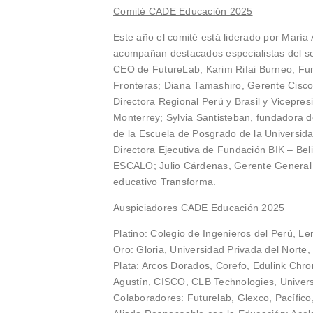
Comité CADE Educación 2025
Este año el comité está liderado por Marí
acompañan destacados especialistas del sec
CEO de FutureLab; Karim Rifai Burneo, Fu
Fronteras; Diana Tamashiro, Gerente Cisc
Directora Regional Perú y Brasil y Vicepres
Monterrey; Sylvia Santisteban, fundadora d
de la Escuela de Posgrado de la Universid
Directora Ejecutiva de Fundación BIK – Bel
ESCALO; Julio Cárdenas, Gerente General d
educativo Transforma.
Auspiciadores CADE Educación 2025
Platino: Colegio de Ingenieros del Perú, L
Oro: Gloria, Universidad Privada del Norte,
Plata: Arcos Dorados, Corefo, Edulink Chro
Agustín, CISCO, CLB Technologies, Univer
Colaboradores: Futurelab, Glexco, Pacífico