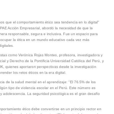
s que el comportamiento ético sea tendencia en lo digital”
PAE Acción Empresarial, abordó la necesidad de que la
anera responsable, segura e inclusiva. Fue un espacio para
e ocupar la ética en un mundo educativo cada vez más
igitales.
istas como Verónica Rojas Montes, profesora, investigadora y
icial y Derecho de la Pontificia Universidad Católica del Perú, y
IK, quienes aportaron perspectivas desde la investigación
nder los retos éticos en la era digital.
cia de la salud mental en el aprendizaje: “El 76.5% de los
lgún tipo de violencia escolar en el Perú. Este número es
 y adolescencia. La seguridad psicológica es el gran desafío
portamiento ético debe convertirse en un principio rector en