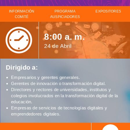
INFORMACIÓN
PROGRAMA
EXPOSITORES
COMITÉ
AUSPICIADORES
Vid
8:00 a. m.
24 de Abril
Dirigido a:
Empresarios y gerentes generales.
Gerentes de innovación o transformación digital.
Directores y rectores de universidades, institutos y
colegios involucrados en la transformación digital de la
educación.
Empresas de servicios de tecnologías digitales y
emprendedores digitales.