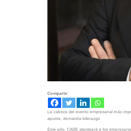
Comparte
La cabeza del evento empresarial más impo
apunta, demanda liderazgo
Este año, CADE planteará a los empresario