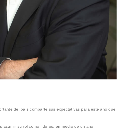
rtante del país comparte sus expectativas para este año que,
s asumir su rol como líderes, en medio de un año