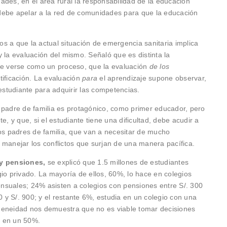
ades, en el área rural la responsabilidad de la educación
debe apelar a la red de comunidades para que la educación
os a que la actual situación de emergencia sanitaria implica
 la evaluación del mismo. Señaló que es distinta la
re verse como un proceso, que la evaluación
de los
tificación. La evaluación
para
el aprendizaje supone observar,
 estudiante para adquirir las competencias.
 padre de familia es protagónico, como primer educador, pero
e, y que, si el estudiante tiene una dificultad, debe acudir a
los padres de familia, que van a necesitar de mucho
 manejar los conflictos que surjan de una manera pacífica.
 y pensiones,
se explicó que 1.5 millones de estudiantes
io privado. La mayoría de ellos, 60%, lo hace en colegios
nsuales; 24% asisten a colegios con pensiones entre S/. 300
0 y S/. 900; y el restante 6%, estudia en un colegio con una
geneidad nos demuestra que no es viable tomar decisiones
s en un 50%.