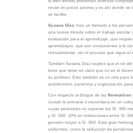
si bien ambas presentan diversas complejid
recae en pocos actores y es ahí donde se 
se facilite.
Susana Díaz,
hizo un llamado a los peruan
una nueva mirada sobre el trabajo escolar y
evaluación
para
el aprendizaje, que requie
aprendizajes, que son conducentes a la cer
retroalimentar, ver el proceso que sigue el
También Susana Díaz explicó que el rol del
tiene que tener en claro que no es el docent
su profesor. Esto también es un reto para 
autodominio, paciencia y organización para
Con respecto al bloque de las
Normativas
cursan la primaria o secundaria en un coleg
cuyas pensiones no superan los S/. 300 me
y S/. 500; 10% en instituciones entre S/. 50
pensión mayor a S/. 900. Esta gran hetero
uniformes, como la reducción de pensione