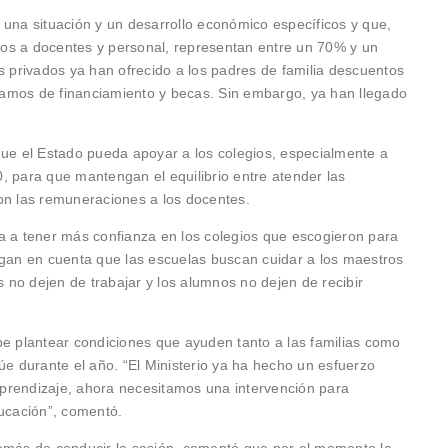
 una situación y un desarrollo económico específicos y que,
agos a docentes y personal, representan entre un 70% y un
s privados ya han ofrecido a los padres de familia descuentos
éstamos de financiamiento y becas. Sin embargo, ya han llegado
que el Estado pueda apoyar a los colegios, especialmente a
, para que mantengan el equilibrio entre atender las
on las remuneraciones a los docentes.
a a tener más confianza en los colegios que escogieron para
ngan en cuenta que las escuelas buscan cuidar a los maestros
s no dejen de trabajar y los alumnos no dejen de recibir
be plantear condiciones que ayuden tanto a las familias como
úe durante el año. “El Ministerio ya ha hecho un esfuerzo
prendizaje, ahora necesitamos una intervención para
ducación”, comentó.
demás de conducir la sesión, comentó que por el momento la