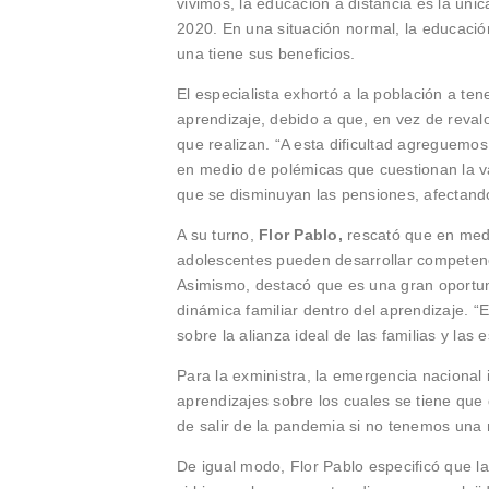
vivimos, la educación a distancia es la úni
2020. En una situación normal, la educaci
una tiene sus beneficios.
El especialista exhortó a la población a te
aprendizaje, debido a que, en vez de revalor
que realizan. “A esta dificultad agreguemos
en medio de polémicas que cuestionan la val
que se disminuyan las pensiones, afectand
A su turno,
Flor Pablo,
rescató que en medi
adolescentes pueden desarrollar competenci
Asimismo, destacó que es una gran oportuni
dinámica familiar dentro del aprendizaje. “E
sobre la alianza ideal de las familias y las
Para la exministra, la emergencia naciona
aprendizajes sobre los cuales se tiene que
de salir de la pandemia si no tenemos una
De igual modo, Flor Pablo especificó que la