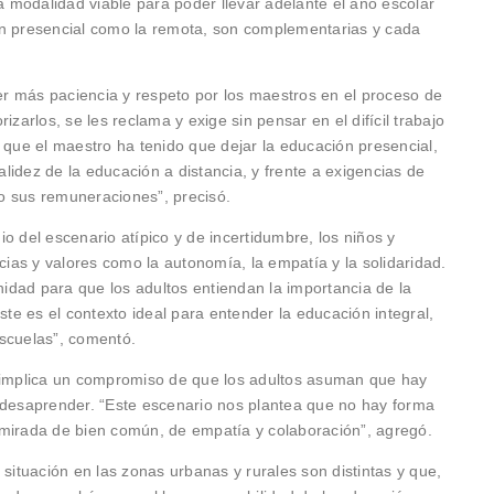
ca modalidad viable para poder llevar adelante el año escolar
ón presencial como la remota, son complementarias y cada
ner más paciencia y respeto por los maestros en el proceso de
izarlos, se les reclama y exige sin pensar en el difícil trabajo
 que el maestro ha tenido que dejar la educación presencial,
idez de la educación a distancia, y frente a exigencias de
o sus remuneraciones”, precisó.
o del escenario atípico y de incertidumbre, los niños y
as y valores como la autonomía, la empatía y la solidaridad.
dad para que los adultos entiendan la importancia de la
ste es el contexto ideal para entender la educación integral,
 escuelas”, comentó.
l implica un compromiso de que los adultos asuman que hay
 desaprender. “Este escenario nos plantea que no hay forma
 mirada de bien común, de empatía y colaboración”, agregó.
 situación en las zonas urbanas y rurales son distintas y que,