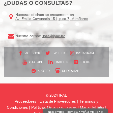
¿DUDAS O CONSULTAS?
Nuestras oficinas se encuentran en:
Av. Emilio Cavenecia 151, piso 7, Miraflores
Nuestro correo:
ipae@ipae.pe
FACEBOOK
TWITTER
INSTAGRAM
YOUTUBE
LINKEDIN
FLICKR
SPOTIFY
SLIDESHARE
© 2024 IPAE
Proveedores
|
Lista de Proveedores
|
Términos y
Condiciones
|
Políticas Organizacionales
|
Mapa del Sitio
|
RECIBE INFORMACIÓN DE IPAE